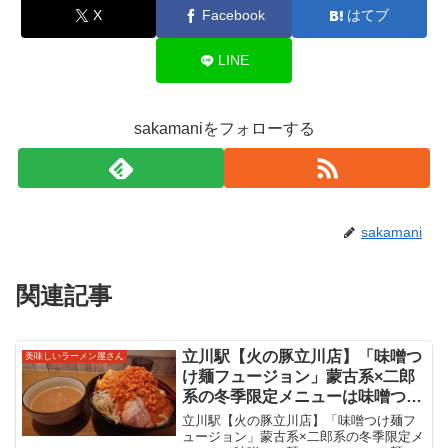
X
Facebook
はてブ
LINE
sakamaniをフォローする
sakamani
関連記事
立川駅【火の豚立川店】「味噌つ
美味しいラーメン屋さん
け麺フュージョン」蒙古系×二郎
系の冬季限定メニューは味噌つけ
麺のフュージョン麺！汗をかきな
立川駅【火の豚立川店】「味噌つけ麺フ
がら食べ進めるフュージョン！
ュージョン」蒙古系×二郎系の冬季限定メ