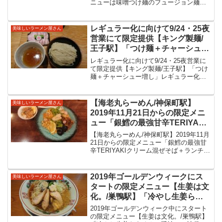
ニューは味噌つけ麺のフュージョン麺！
汗をかきながら食べ進めるフュージョ
ン！勢いのあるグループですよね。蒙古
系の辛さと二郎系の盛りは相性が良いと
レギュラー化に向けて9/24・25夜
美味しいラーメン屋さん
感じますね。立川駅前のラ...
営業にて限定提供【キング製麺/
王子駅】「つけ麺＋チャーシュー
増し」レギュラー化に向けて夜営
レギュラー化に向けて9/24・25夜営業に
業にて限定提供のつけ麺。すっき
て限定提供【キング製麺/王子駅】「つけ
麺＋チャーシュー増し」レギュラー化に
り魚介清湯系のつけ麺をいただい
向けて夜営業にて限定提供のつけ麺。す
てきました。
っきり魚介清湯系のつけ麺をいただいて
きました。【キング製麺/王子駅】ミシュ
【海老丸らーめん/神保町駅】
美味しいラーメン屋さん
ランガイドビブ...
2019年11月21日からの限定メニ
ュー「銀鱈の最強甘辛TERIYAKI
クリーム混ぜそば＋ランチサービ
【海老丸らーめん/神保町駅】2019年11月
ス豚丼」クリーミーで具材も美味
21日からの限定メニュー「銀鱈の最強甘
辛TERIYAKIクリーム混ぜそば＋ランチサ
しい限定の混ぜそばをいただいて
ービス豚丼」クリーミーで具材も美味し
きました。
い限定の混ぜそばをいただいてきまし
た。【海老丸らーめん/神保町駅】東京都
2019年ゴールデンウィークにス
美味しいラーメン屋さん
千代田...
タートの限定メニュー【生姜は文
化。/巣鴨駅】「冷やし生姜らあ
めん（醤油）」池袋桑ばらさん、
2019年ゴールデンウィーク中にスタート
神田マニッシュさんの姉妹店でス
の限定メニュー【生姜は文化。/巣鴨駅】