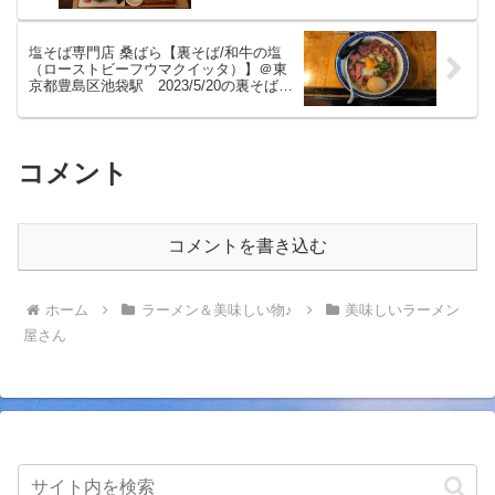
駅 のどぐろ×親鶏に吉野川スジアオノリ
のスープと店内挽きたての細麺ともち姫
の太い麺が美味しいつけ麺をいただきま
塩そば専門店 桑ばら【裏そば/和牛の塩
した。
（ローストビーフウマクイッタ）】＠東
京都豊島区池袋駅 2023/5/20の裏そば。
塩のスープからは牛の旨味も感じられ、
ローストビーフもしっかり美味しい裏そ
ばをいただきました。
コメント
コメントを書き込む
ホーム
ラーメン＆美味しい物♪
美味しいラーメン
屋さん