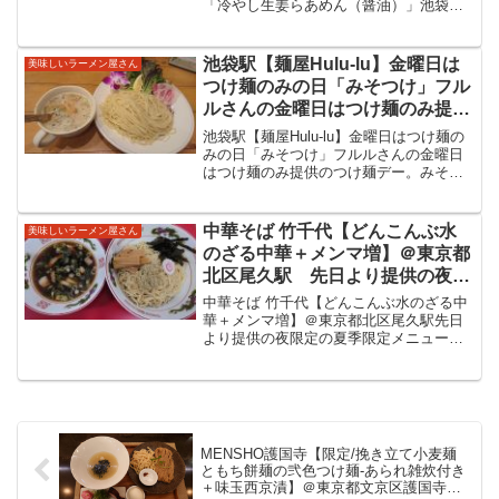
「冷やし生姜らあめん（醤油）」池袋桑
タートした限定メニューの冷やし
ばらさん、神田マニッシュさんの姉妹店
らあめんをいただいてきました！
でスタートした限定メニューの冷やしら
あめんをいただいてきました！巣鴨駅か
池袋駅【麺屋Hulu-lu】金曜日は
美味しいラーメン屋さん
ら春日駅方面へ歩い...
つけ麺のみの日「みそつけ」フル
ルさんの金曜日はつけ麺のみ提供
のつけ麺デー。みそつけ麺は個人
池袋駅【麺屋Hulu-lu】金曜日はつけ麺の
的お気に入りの一品！美味しい一
みの日「みそつけ」フルルさんの金曜日
はつけ麺のみ提供のつけ麺デー。みそつ
杯でした！
け麺は個人的お気に入りの一品！美味し
い一杯でした！先週の金曜日は月に一度
のトマトの日だったフルルさん。その記
中華そば 竹千代【どんこんぶ水
美味しいラーメン屋さん
事はこちら。毎週...
のざる中華＋メンマ増】＠東京都
北区尾久駅 先日より提供の夜限
定の夏季限定メニューを。店長さ
中華そば 竹千代【どんこんぶ水のざる中
んが体調不良で退職とのことで急
華＋メンマ増】＠東京都北区尾久駅先日
より提供の夜限定の夏季限定メニュー
遽訪問。どんこんぶ水の旨味を絡
を。店長さんが体調不良で急遽退社との
めていただくざる中華をいただき
ことで急遽訪問。どんこんぶ水の旨味を
ました。
絡めていただくざる中華をいただきまし
た。中華そば 竹千代東京...
MENSHO護国寺【限定/挽き立て小麦麺
ともち餅麺の弐色つけ麺-あられ雑炊付き
＋味玉西京漬】＠東京都文京区護国寺