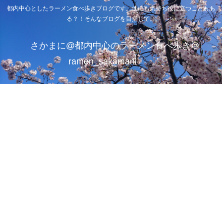
都内中心としたラーメン食べ歩きブログです。他にも気持ち役に立つこともあ
る？！そんなブログを目指して。
さかまに@都内中心のラーメン食べ歩き＠
ramen_sakamani