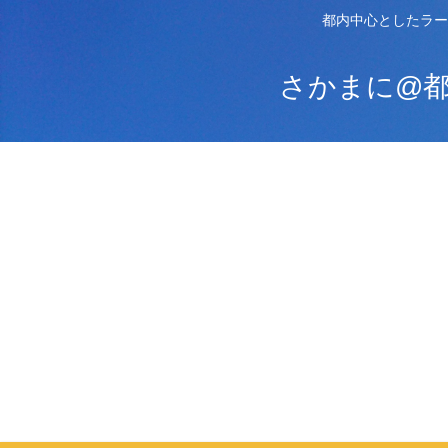
都内中心としたラー
さかまに@都内