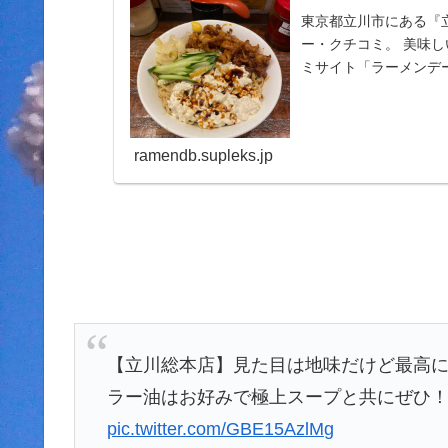
東京都立川市にある『
ー・クチコミ。 美味
ミサイト「ラーメンデ
をチェック！全国のラー.
ramendb.supleks.jp
【立川総本店】見た目は地味だけど最高に
ラー油はお好みで極上スープと共にぜひ！🐷
pic.twitter.com/GBE15AzlMg