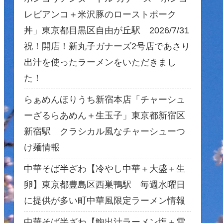
レビアンコ＋米沢豚のローストポーク
丼」東京都目黒区自由が丘駅 2026/7/31
祝！開店！新丸子ガナーズ2号店であさり
出汁を使ったラーメンをいただきまし
た！
らぁめんほりうち新宿本店「チャーシュ
ーざるらあめん＋生玉子」東京都新宿区
新宿駅 クラシカル風なチャーシューつ
け麺情報
中華そば半ざわ【冷やし中華＋大盛＋生
卵】東京都豊島区西巣鴨駅 毎週水曜日
に提供が多い町中華風限定ラーメン情報
中華そば半ざわ【鮑出汁ラーメン塩＋雲