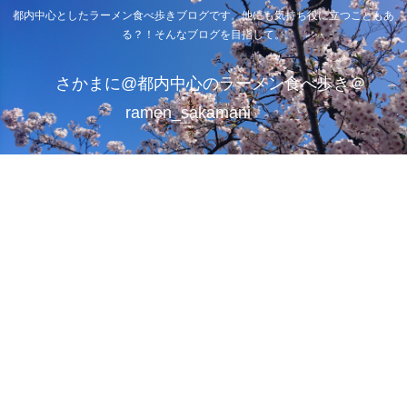
都内中心としたラーメン食べ歩きブログです。他にも気持ち役に立つこともあ
る？！そんなブログを目指して。
さかまに@都内中心のラーメン食べ歩き＠
ramen_sakamani