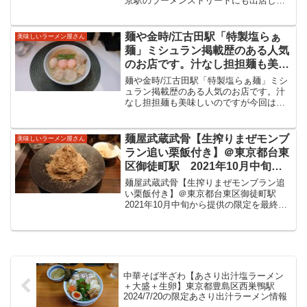
京駅のラーメンストリートにも出店して
いたことのあるこちら。自分は好きなお
店のひとつでもあります。現在は八丁堀
で目の前で麺をうってくれるので有名で
麺や金時/江古田駅「特製塩らぁ
美味しいラーメン屋さん
すよね。「麺や七彩」今冬...
麺」ミシュラン掲載歴のある人気
のお店です。汁なし担担麺も美味
しいのですが今回は塩を。鶏の旨
麺や金時/江古田駅「特製塩らぁ麺」ミシ
味がじんわりと染み渡る滋味深い
ュラン掲載歴のある人気のお店です。汁
なし担担麺も美味しいのですが今回は塩
美味しい塩ラーメンをいただきま
を。鶏の旨味がじんわりと染み渡る滋味
した。
深い美味しい塩ラーメンをいただきまし
た。麺や金時/江古田駅「中華工房 幸貴」
麺屋武蔵武骨【生搾りまぜモンブ
美味しいラーメン屋さん
が都内へ移転。２０...
ラン追い栗飯付き】＠東京都台東
区御徒町駅 2021年10月中旬か
ら提供の限定を最終日に。ガリシ
麺屋武蔵武骨【生搾りまぜモンブラン追
ア栗豚挽肉のまぜそばの上にたっ
い栗飯付き】＠東京都台東区御徒町駅
2021年10月中旬から提供の限定を最終日
ぷりの利平栗モンブランクリー
に。ガリシア栗豚挽肉のまぜそばの上に
ム。斬新ながら美味しい限定をい
たっぷりの利平栗モンブランクリーム。
ただきました。
斬新ながら美味しい限定をいただきまし
た。麺屋武蔵武骨新宿...
中華そば半ざわ【あさり出汁塩ラーメン
＋大盛＋生卵】東京都豊島区西巣鴨駅
2024/7/20の限定あさり出汁ラーメン情報