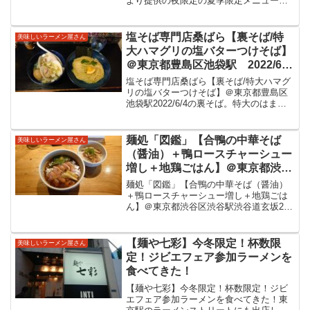
より提供の夜限定の夏季限定メニュー
遽訪問。どんこんぶ水の旨味を絡
を。店長さんが体調不良で急遽退社との
めていただくざる中華をいただき
ことで急遽訪問。どんこんぶ水の旨味を
ました。
絡めていただくざる中華をいただきまし
塩そば専門店桑ばら【裏そば/特
美味しいラーメン屋さん
た。中華そば 竹千代東京...
大ハマグリの塩バターつけそば】
＠東京都豊島区池袋駅 2022/6/4
の裏そば。特大のはまぐりが２個
塩そば専門店桑ばら【裏そば/特大ハマグ
も乗っており”はまぐり”を食らう
リの塩バターつけそば】＠東京都豊島区
池袋駅2022/6/4の裏そば。特大のはまぐ
つけ麺ですね。蛤の美味しいつけ
りが２個も乗っており”はまぐり”を食らう
麺をいただきました。
つけ麺ですね。蛤の美味しいつけ麺をい
ただきました。塩そば専門店桑ばら池袋
麺処「図鑑」【合鴨の中華そば
美味しいラーメン屋さん
駅東口から...
（醤油）＋鴨ロースチャーシュー
増し＋地鶏ごはん】＠東京都渋谷
区渋谷駅 渋谷道玄坂209スタン
麺処「図鑑」【合鴨の中華そば（醤油）
ドにて間借り営業の人気店。今回
＋鴨ロースチャーシュー増し＋地鶏ごは
ん】＠東京都渋谷区渋谷駅渋谷道玄坂209
の限定は鴨。鴨の旨味で美味しい
スタンドにて間借り営業の人気店。今回
醤油ラーメンをいただきました。
の限定は鴨。鴨の旨味で美味しい醤油ラ
ーメンをいただきました。麺処「図鑑」
【麺や七彩】今冬限定！杯数限
美味しいラーメン屋さん
２０２０年１０月５日...
定！ジビエフェア参加ラーメンを
食べてきた！
【麺や七彩】今冬限定！杯数限定！ジビ
エフェア参加ラーメンを食べてきた！東