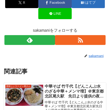
X
Facebook
はてブ
LINE
sakamaniをフォローする
sakamani
関連記事
中華そば 竹千代【どんこんぶ水
美味しいラーメン屋さん
のざる中華＋メンマ増】＠東京都
北区尾久駅 先日より提供の夜限
定の夏季限定メニューを。店長さ
中華そば 竹千代【どんこんぶ水のざる中
んが体調不良で退職とのことで急
華＋メンマ増】＠東京都北区尾久駅先日