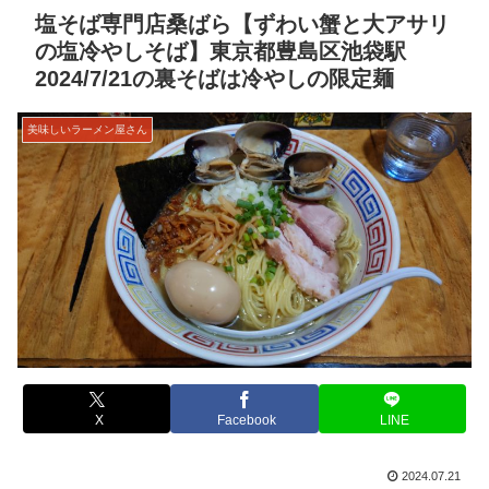
塩そば専門店桑ばら【ずわい蟹と大アサリ
の塩冷やしそば】東京都豊島区池袋駅
2024/7/21の裏そばは冷やしの限定麺
美味しいラーメン屋さん
X
Facebook
LINE
2024.07.21