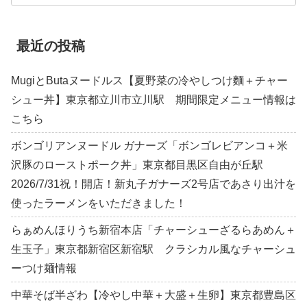
最近の投稿
MugiとButaヌードルス【夏野菜の冷やしつけ麵＋チャー
シュー丼】東京都立川市立川駅 期間限定メニュー情報は
こちら
ボンゴリアンヌードル ガナーズ「ボンゴレビアンコ＋米
沢豚のローストポーク丼」東京都目黒区自由が丘駅
2026/7/31祝！開店！新丸子ガナーズ2号店であさり出汁を
使ったラーメンをいただきました！
らぁめんほりうち新宿本店「チャーシューざるらあめん＋
生玉子」東京都新宿区新宿駅 クラシカル風なチャーシュ
ーつけ麺情報
中華そば半ざわ【冷やし中華＋大盛＋生卵】東京都豊島区