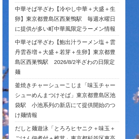
中華そば半ざわ【冷やし中華＋大盛＋生
卵】東京都豊島区西巣鴨駅 毎週水曜日
に提供が多い町中華風限定ラーメン情報
中華そば半ざわ【鮑出汁ラーメン塩＋雲
丹雲吞増＋大盛＋若芽＋生卵】東京都豊
島区西巣鴨駅 2026/8/2半ざわの日限定
麺
釜焼きチャーシューこじま「味玉チャー
シューめんまつけそば」東京都豊島区池
袋駅 小池系列の新店にて提供開始のつ
け麺情報
だしと麺遊泳「とろろヒヤニク＋味玉＋
ごはん佃煮付＋椎茸」東京都杉並区東高