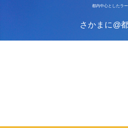
都内中心としたラー
さかまに@都内