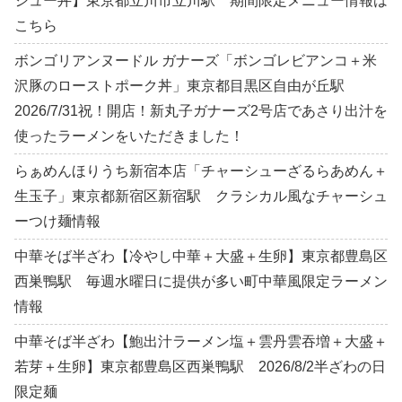
シュー丼】東京都立川市立川駅 期間限定メニュー情報は
こちら
ボンゴリアンヌードル ガナーズ「ボンゴレビアンコ＋米
沢豚のローストポーク丼」東京都目黒区自由が丘駅
2026/7/31祝！開店！新丸子ガナーズ2号店であさり出汁を
使ったラーメンをいただきました！
らぁめんほりうち新宿本店「チャーシューざるらあめん＋
生玉子」東京都新宿区新宿駅 クラシカル風なチャーシュ
ーつけ麺情報
中華そば半ざわ【冷やし中華＋大盛＋生卵】東京都豊島区
西巣鴨駅 毎週水曜日に提供が多い町中華風限定ラーメン
情報
中華そば半ざわ【鮑出汁ラーメン塩＋雲丹雲吞増＋大盛＋
若芽＋生卵】東京都豊島区西巣鴨駅 2026/8/2半ざわの日
限定麺