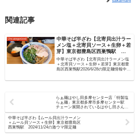
sakamani
関連記事
中華そば半ざわ【北寄貝出汁ラー
Uncategorized
メン塩＋北寄貝ソース＋生卵＋若
芽】東京都豊島区西巣鴨駅
2026/6/28の限定麺情報
中華そば半ざわ【北寄貝出汁ラーメン塩
＋北寄貝ソース＋生卵＋若芽】東京都豊
島区西巣鴨駅2026/6/28の限定麺情報中華
そば半ざわ2020年4月８日にオープンし6
周年を迎えられましたね。東京都豊島区
西巣鴨駅。板橋区や北区なども近いこち
ら。都営...
らぁ麺はやし田多摩センター店「特製塩
らぁ麺」東京都多摩市多摩センター駅
チェーン展開されているはやし田さんの
塩ラーメン
中華そば半ざわ【ムール貝出汁ラーメン
＋ムール貝ソース＋生卵】東京都豊島区
西巣鴨駅 2024/11/24の激ウマ限定麺