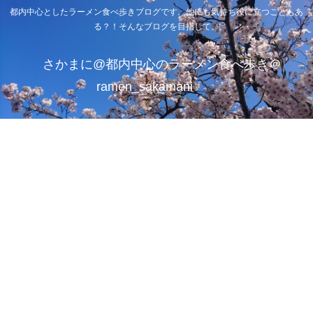
都内中心としたラーメン食べ歩きブログです。他にも気持ち役に立つこともあ
る？！そんなブログを目指して。
さかまに@都内中心のラーメン食べ歩き＠
ramen_sakamani