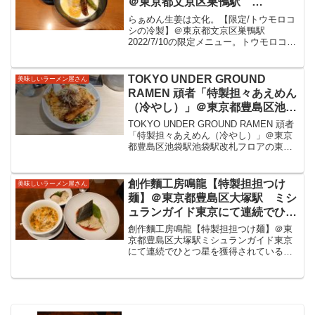
＠東京都文京区巣鴨駅
2022/7/10の限定メニュー。トウ
らぁめん生姜は文化。【限定/トウモロコ
モロコシの冷たいスープに具材も
シの冷製】＠東京都文京区巣鴨駅
2022/7/10の限定メニュー。トウモロコシ
たっぷり。トウモロコシの甘さ美
の冷たいスープに具材もたっぷり、少し
味しい冷やしをいただきました。
塩気を感じるスープがまたトウモロコシ
の甘さを引き立てる美味しい冷やしをい
TOKYO UNDER GROUND
美味しいラーメン屋さん
ただきました。らぁ...
RAMEN 頑者「特製担々あえめん
（冷やし）」＠東京都豊島区池袋
駅 池袋駅改札フロアの東武ホー
TOKYO UNDER GROUND RAMEN 頑者
プセンター内にあるお店です。ク
「特製担々あえめん（冷やし）」＠東京
都豊島区池袋駅池袋駅改札フロアの東武
リーミーさに辛味感じる太めの麺
ホープセンター内にあるお店です。クリ
の担々な和えそばをいただきまし
ーミーさに辛味感じる太めの麺の担々な
た。
和えそばをいただきました。TOKYO
創作麵工房鳴龍【特製担担つけ
美味しいラーメン屋さん
UN...
麺】＠東京都豊島区大塚駅 ミシ
ュランガイド東京にて連続でひと
つ星を獲得されているお店です。
創作麵工房鳴龍【特製担担つけ麺】＠東
細い麺と表面に担担ソースその下
京都豊島区大塚駅ミシュランガイド東京
にて連続でひとつ星を獲得されているお
からは旨味ふくよかな醤油スープ
店です。細い麺と表面に担担ソースその
が美味しいつけ麺をいただきまし
下からは旨味ふくよかな醤油スープが美
た。
味しいつけ麺をいただきました。創作麺
工房鳴龍/大塚駅ミシュラ...