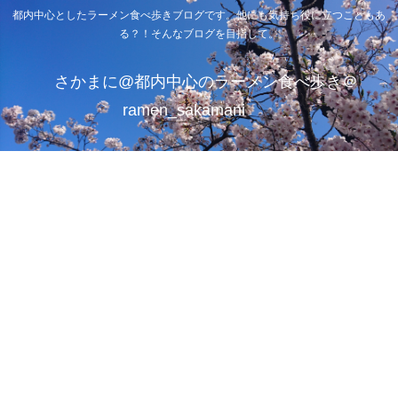
都内中心としたラーメン食べ歩きブログです。他にも気持ち役に立つこともあ
る？！そんなブログを目指して。
さかまに@都内中心のラーメン食べ歩き＠
ramen_sakamani