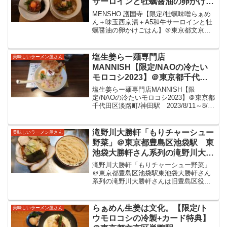
サーロインと牡蠣醤油の卵かけご
はん】＠東京都文京区護国寺駅
MENSHO 護国寺【限定/牡蠣味噌らぁめ
広島牡蠣を駿河の相白味噌と合わ
ん＋味玉西京漬＋A5和牛サーロインと牡
蠣醤油の卵かけごはん】＠東京都文京区
せて味噌ダレに鶏清湯スープをそ
護国寺駅鶏出汁ベースに広島県産牡蠣ペ
そいだとのこと。太い麺と絡んで
ースト、駿河相白味噌仕立て。太い麺と
美味しい限定をいただきました。
絡んで美味しい限定をいただきました。
塩生姜らー麺専門店
美味しいラーメン屋さん
MENSHO護国...
MANNISH【限定/NAOの冷たい
モロコシ2023】＠東京都千代田
区淡路町/神田駅 2023/8/11～
塩生姜らー麺専門店MANNISH【限
8/20まで提供予定。チーズ焼やア
定/NAOの冷たいモロコシ2023】＠東京都
千代田区淡路町/神田駅 2023/8/11～8/20
イスにクリームなどギミック盛沢
まで提供予定。チーズ焼やアイスにクリ
山！食べても美味しいとうもろこ
ームなどギミック盛沢山！食べても美味
し限定をいただきました。
しいとうもろこし限定をいただきまし
滝野川大勝軒「もりチャーシュー
美味しいラーメン屋さん
た...
野菜」＠東京都豊島区池袋駅 東
池袋大勝軒さん系列の滝野川大勝
軒さんは旧豊島区役所、現ハレザ
滝野川大勝軒「もりチャーシュー野菜」
裏手にありますね。たっぷりの炒
＠東京都豊島区池袋駅東池袋大勝軒さん
系列の滝野川大勝軒さんは旧豊島区役
めた野菜にたっぷりのチャーシュ
所、現ハレザ裏手にありますね。たっぷ
ー、東池袋大勝軒系の美味しいも
りの炒めた野菜にたっぷりのチャーシュ
りそばをいただきました。
ー、東池袋大勝軒系の美味しいもりそば
らぁめん生姜は文化。【限定/ト
美味しいラーメン屋さん
をいただきました。滝野川大...
ウモロコシの冷製+カード特典】