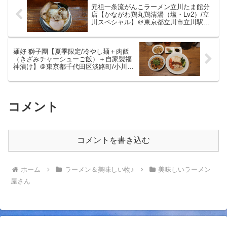
元祖一条流がんこラーメン立川たま館分
店【かながわ鶏丸鶏清湯（塩・Lv2）/立
川スペシャル】＠東京都立川市立川駅
2023/7/10の清湯スープはかながわ丸鶏ス
ープとのこと。じんわりと染み渡る美味
しい清湯ラーメンをいただきました。
麺好 獅子團【夏季限定/冷やし麺＋肉飯
（きざみチャーシューご飯）＋自家製福
神漬け】＠東京都千代田区淡路町/小川町
駅 2023/7/11から提供開始。風味良い胡
麻バンバンジーに味変の痺れ胡麻マー油
が印象的な美味しい夏季限定をいただき
ました。
コメント
コメントを書き込む
ホーム
ラーメン＆美味しい物♪
美味しいラーメン
屋さん