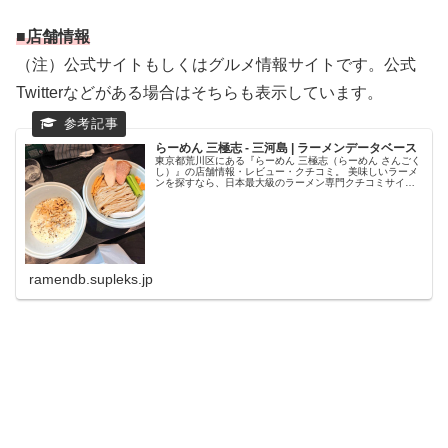
■店舗情報
（注）公式サイトもしくはグルメ情報サイトです。公式
Twitterなどがある場合はそちらも表示しています。
らーめん 三極志 - 三河島 | ラーメンデータベース
東京都荒川区にある『らーめん 三極志（らーめん さんごく
し）』の店舗情報・レビュー・クチコミ。 美味しいラーメ
ンを探すなら、日本最大級のラーメン専門クチコミサイト
「ラーメンデータベース」で検索。ランキングでいま話題
のラーメン店をチェック！全...
ramendb.supleks.jp