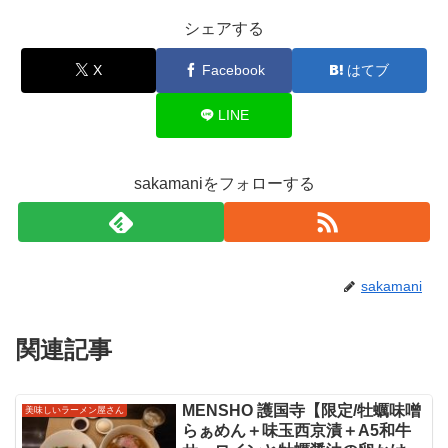
シェアする
X
Facebook
はてブ
LINE
sakamaniをフォローする
sakamani
関連記事
MENSHO 護国寺【限定/牡蠣味噌
美味しいラーメン屋さん
らぁめん＋味玉西京漬＋A5和牛