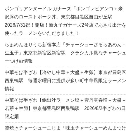
ボンゴリアンヌードル ガナーズ「ボンゴレビアンコ＋米
沢豚のローストポーク丼」東京都目黒区自由が丘駅
2026/7/31祝！開店！新丸子ガナーズ2号店であさり出汁を
使ったラーメンをいただきました！
らぁめんほりうち新宿本店「チャーシューざるらあめん＋
生玉子」東京都新宿区新宿駅 クラシカル風なチャーシュ
ーつけ麺情報
中華そば半ざわ【冷やし中華＋大盛＋生卵】東京都豊島区
西巣鴨駅 毎週水曜日に提供が多い町中華風限定ラーメン
情報
中華そば半ざわ【鮑出汁ラーメン塩＋雲丹雲吞増＋大盛＋
若芽＋生卵】東京都豊島区西巣鴨駅 2026/8/2半ざわの日
限定麺
釜焼きチャーシューこじま「味玉チャーシューめんまつけ