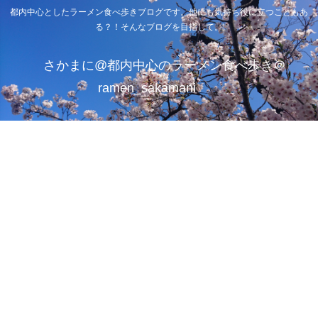
都内中心としたラーメン食べ歩きブログです。他にも気持ち役に立つこともあ
る？！そんなブログを目指して。
さかまに@都内中心のラーメン食べ歩き＠
ramen_sakamani