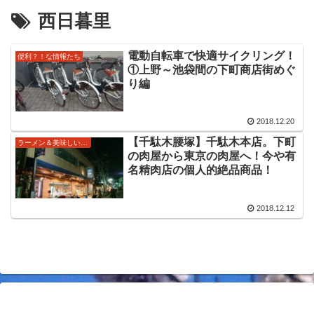
西日暮里
電動自転車で快適サイクリング！
便利？！な情報たち
①上野～池袋間の下町商店街めぐ
り編
2018.12.20
【千駄木腰塚】千駄木本店。下町
ラーメン＆美味しい物♪
の肉屋から東京の肉屋へ！今や有
名精肉店の個人的絶品商品！
2018.12.12