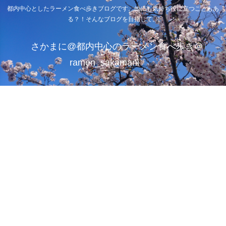
都内中心としたラーメン食べ歩きブログです。他にも気持ち役に立つこともあ
る？！そんなブログを目指して。
さかまに@都内中心のラーメン食べ歩き＠
ramen_sakamani