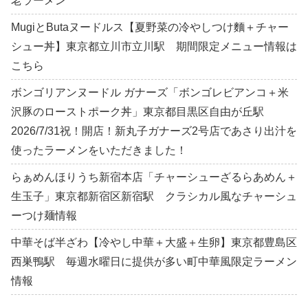
老ラーメン
MugiとButaヌードルス【夏野菜の冷やしつけ麵＋チャー
シュー丼】東京都立川市立川駅 期間限定メニュー情報は
こちら
ボンゴリアンヌードル ガナーズ「ボンゴレビアンコ＋米
沢豚のローストポーク丼」東京都目黒区自由が丘駅
2026/7/31祝！開店！新丸子ガナーズ2号店であさり出汁を
使ったラーメンをいただきました！
らぁめんほりうち新宿本店「チャーシューざるらあめん＋
生玉子」東京都新宿区新宿駅 クラシカル風なチャーシュ
ーつけ麺情報
中華そば半ざわ【冷やし中華＋大盛＋生卵】東京都豊島区
西巣鴨駅 毎週水曜日に提供が多い町中華風限定ラーメン
情報