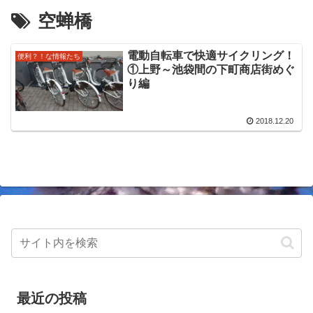
空蝉橋
電動自転車で快適サイクリング！
便利？！な情報たち
①上野～池袋間の下町商店街めぐ
り編
2018.12.20
最近の投稿