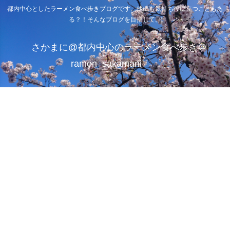
都内中心としたラーメン食べ歩きブログです。他にも気持ち役に立つこともあ
る？！そんなブログを目指して。
さかまに@都内中心のラーメン食べ歩き＠
ramen_sakamani