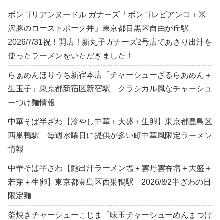
ボンゴリアンヌードル ガナーズ「ボンゴレビアンコ＋米
沢豚のローストポーク丼」東京都目黒区自由が丘駅
2026/7/31祝！開店！新丸子ガナーズ2号店であさり出汁を
使ったラーメンをいただきました！
らぁめんほりうち新宿本店「チャーシューざるらあめん＋
生玉子」東京都新宿区新宿駅 クラシカル風なチャーシュ
ーつけ麺情報
中華そば半ざわ【冷やし中華＋大盛＋生卵】東京都豊島区
西巣鴨駅 毎週水曜日に提供が多い町中華風限定ラーメン
情報
中華そば半ざわ【鮑出汁ラーメン塩＋雲丹雲吞増＋大盛＋
若芽＋生卵】東京都豊島区西巣鴨駅 2026/8/2半ざわの日
限定麺
釜焼きチャーシューこじま「味玉チャーシューめんまつけ