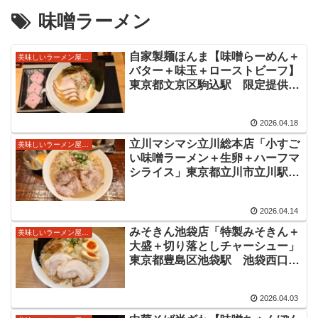
味噌ラーメン
自家製麺ほんま【味噌らーめん＋
美味しいラーメン屋さん
バター＋味玉＋ローストビーフ】
東京都文京区駒込駅 限定提供の
美味しい味噌ラーメン情報
2026.04.18
立川マシマシ立川総本店「小すご
美味しいラーメン屋さん
い味噌ラーメン＋生卵＋ハーフマ
シライス」東京都立川市立川駅
2026年版味噌二郎系情報
2026.04.14
みそきん池袋店「特製みそきん＋
美味しいラーメン屋さん
大盛＋切り落としチャーシュー」
東京都豊島区池袋駅 池袋西口に
開店した完全予約みそきん情報
2026.04.03