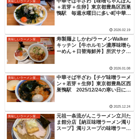
中華そば半ざわ【味噌ちゃんぽん
美味しいラーメン屋さん
＋若芽＋生卵】東京都豊島区西巣
鴨駅 毎週水曜日に多い町中華限
定海鮮たっぷり味噌ちゃんぽん
2026.02.19
寿製麺よしかわ/ラーメンWalker
美味しいラーメン屋さん
キッチン【牛ホルモン濃厚味噌ら
ーめん＋日替海鮮丼】所沢サクラ
タウン内限定出店限定麺
2026.01.08
中華そば半ざわ【チゲ味噌ラーメ
美味しいラーメン屋さん
ン＋若芽＋生卵】東京都豊島区西
巣鴨駅 2025/12/24の寒い日にぴ
ったり限定ラーメン
2025.12.24
元祖一条流がんこラーメン立川た
美味しいラーメン屋さん
ま館分店【納豆味噌ラーメン濁り
スープ】濁りスープの味噌ラーメ
ンに粉納豆使用の限定ラーメン