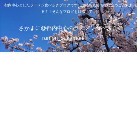
都内中心としたラーメン食べ歩きブログです。他にも気持ち役に立つこともあ
る？！そんなブログを目指して。
さかまに@都内中心のラーメン食べ歩き＠
ramen_sakamani