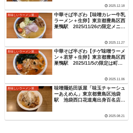
2025.12.18
中華そば半ざわ【味噌カレー牛乳
美味しいラーメン屋さん
ラーメン＋生卵】東京都豊島区西
巣鴨駅 2025/11/26の限定メニュ
ー情報
2025.11.27
中華そば半ざわ【チゲ味噌ラーメ
美味しいラーメン屋さん
ン＋若芽＋生卵】東京都豊島区西
巣鴨駅 2025/11/5の限定は町中
華風チゲ味噌ラーメン
2025.11.06
味噌麺処田坂屋「味玉チャーシュ
美味しいラーメン屋さん
ーあえめん」東京都豊島区池袋
駅 池袋西口花道庵出身百名店に
も選ばれた味噌ラーメン店情報
2025.08.21