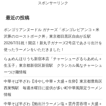
スポンサーリンク
最近の投稿
ボンゴリアンヌードル ガナーズ「ボンゴレビアンコ＋米
沢豚のローストポーク丼」東京都目黒区自由が丘駅
2026/7/31祝！開店！新丸子ガナーズ2号店であさり出汁を
使ったラーメンをいただきました！
らぁめんほりうち新宿本店「チャーシューざるらあめん＋
生玉子」東京都新宿区新宿駅 クラシカル風なチャーシュ
ーつけ麺情報
中華そば半ざわ【冷やし中華＋大盛＋生卵】東京都豊島区
西巣鴨駅 毎週水曜日に提供が多い町中華風限定ラーメン
情報
中華そば半ざわ【鮑出汁ラーメン塩＋雲丹雲吞増＋大盛＋