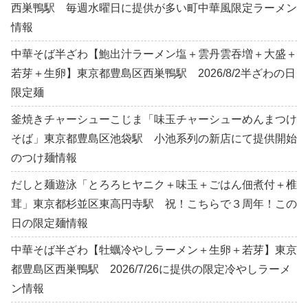
西巣鴨駅 毎週水曜日に提供が多い町中華風限定ラーメン
情報
中華そば半ざわ【鮑出汁ラーメン塩＋雲丹雲吞増＋大盛＋
若芽＋生卵】東京都豊島区西巣鴨駅 2026/8/2半ざわの日
限定麺
釜焼きチャーシューこじま「味玉チャーシューめんまつけ
そば」東京都豊島区池袋駅 小池系列の新店にて提供開始
のつけ麺情報
だしと麺遊泳「とろろヒヤニク＋味玉＋ごはん佃煮付＋椎
茸」東京都杉並区東高円寺駅 祝！こちらで３周年！この
日の限定麺情報
中華そば半ざわ【牡蠣冷やしラーメン＋生卵＋若芽】東京
都豊島区西巣鴨駅 2026/7/26に提供の限定冷やしラーメ
ン情報