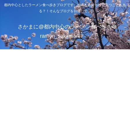
都内中心としたラーメン食べ歩きブログです。他にも気持ち役に立つこともあ
る？！そんなブログを目指して。
さかまに@都内中心のラーメン食べ歩き＠
ramen_sakamani