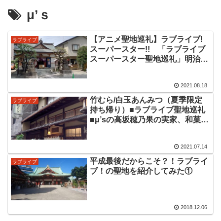
μ’ｓ
【アニメ聖地巡礼】ラブライブ!
ラブライブ
スーパースター!! 「ラブライブ
スーパースター聖地巡礼」明治神
宮前原宿駅周辺で小一時間で周回
できる聖地の一部を巡礼しまし
2021.08.18
た！平安名すみれ実家の「穏田神
社」など作中登場ポイントを紹介
竹むら/白玉あんみつ（夏季限定
ラブライブ
します。
持ち帰り）■ラブライブ聖地巡礼
■μ’sの高坂穂乃果の実家、和菓子
屋穂むらの外見のモデルのお店で
す。秋葉原神田淡路町小川町駅か
2021.07.14
ら徒歩圏内の老舗甘味処にて美味
しい夏季限定の持ち帰りを注文し
平成最後だからこそ？！ラブライ
ラブライブ
ました。
ブ！の聖地を紹介してみた①
2018.12.06