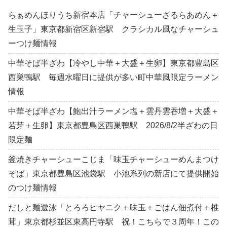
らぁめんほりうち新宿本店「チャーシューざるらあめん＋
生玉子」東京都新宿区新宿駅 クラシカル風なチャーシュ
ーつけ麺情報
中華そば半ざわ【冷やし中華＋大盛＋生卵】東京都豊島区
西巣鴨駅 毎週水曜日に提供が多い町中華風限定ラーメン
情報
中華そば半ざわ【鮑出汁ラーメン塩＋雲丹雲吞増＋大盛＋
若芽＋生卵】東京都豊島区西巣鴨駅 2026/8/2半ざわの日
限定麺
釜焼きチャーシューこじま「味玉チャーシューめんまつけ
そば」東京都豊島区池袋駅 小池系列の新店にて提供開始
のつけ麺情報
だしと麺遊泳「とろろヒヤニク＋味玉＋ごはん佃煮付＋椎
茸」東京都杉並区東高円寺駅 祝！こちらで３周年！この