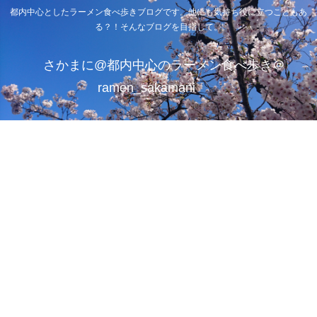
都内中心としたラーメン食べ歩きブログです。他にも気持ち役に立つこともあ
る？！そんなブログを目指して。
さかまに@都内中心のラーメン食べ歩き＠
ramen_sakamani