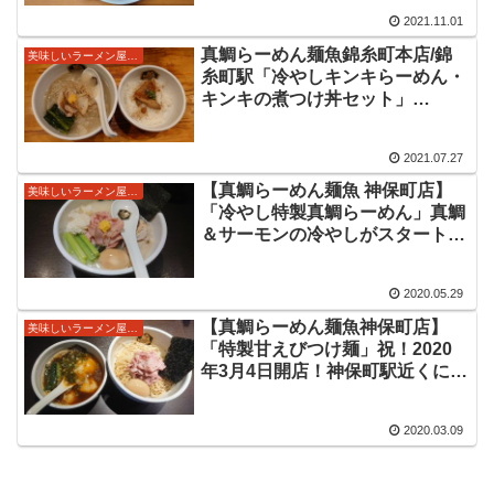
ハロウィン限定は真鯛を使った
2021.11.01
麺。真鯛の旨味が染み渡る美味し
い限定をいただきました。
真鯛らーめん麺魚錦糸町本店/錦
美味しいラーメン屋さん
糸町駅「冷やしキンキらーめん・
キンキの煮つけ丼セット」
2021/7/22～25までから延長し
7/28まで提供予定の限定。キンキ
2021.07.27
の旨味が分厚く感じる美味しい冷
やしの限定麺をいただきました。
【真鯛らーめん麺魚 神保町店】
美味しいラーメン屋さん
「冷やし特製真鯛らーめん」真鯛
＆サーモンの冷やしがスタート。
らーめんだけでなくつけ麺もまぜ
そばも対応とのこと。真鯛の旨味
2020.05.29
たっぷりで冷たくて美味しい真鯛
の冷やしラーメンをいただいてき
【真鯛らーめん麺魚神保町店】
美味しいラーメン屋さん
ました。
「特製甘えびつけ麺」祝！2020
年3月4日開店！神保町駅近くに錦
糸町駅の人気店麺魚さんが開店。
神保町店のレギュラー麺のひと
2020.03.09
つ、甘えびの旨味がぎゅっと詰ま
った美味しいつけ麺をいただいて
きました。