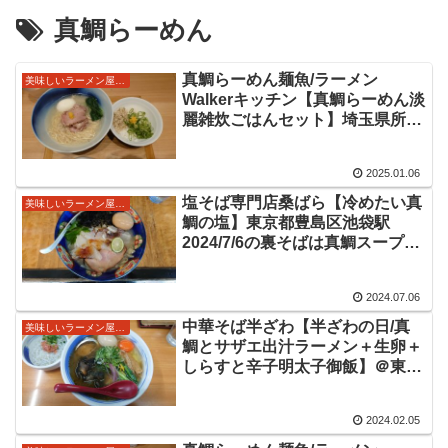
真鯛らーめん
真鯛らーめん麺魚/ラーメン
美味しいラーメン屋さん
Walkerキッチン【真鯛らーめん淡
麗雑炊ごはんセット】埼玉県所沢
市東所沢駅 限定出店中の錦糸町
麺魚さんの新春恒例めで鯛らーめ
2025.01.06
んをいただきました
塩そば専門店桑ばら【冷めたい真
美味しいラーメン屋さん
鯛の塩】東京都豊島区池袋駅
2024/7/6の裏そばは真鯛スープの
冷やし塩ラーメン！
2024.07.06
中華そば半ざわ【半ざわの日/真
美味しいラーメン屋さん
鯛とサザエ出汁ラーメン＋生卵＋
しらすと辛子明太子御飯】＠東京
都豊島区西巣鴨駅 2024/2/4、毎
月第一日曜日の半ざわの日。沼津
2024.02.05
真鯛と山陰さざえ。旨味あふれる
美味しい限定をいただきました。