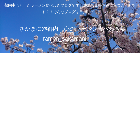
都内中心としたラーメン食べ歩きブログです。他にも気持ち役に立つこともあ
る？！そんなブログを目指して。
さかまに@都内中心のラーメン食べ歩き＠
ramen_sakamani