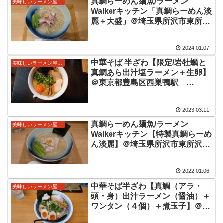
真鯛らーめん麺魚/ラーメン
美味しいラーメン屋さん
Walkerキッチン「真鯛らーめん淡
麗＋大盛」＠埼玉県所沢市東所沢
駅 2024/1/1～1/8まで限定出店
中の麺魚さんにて定番の真鯛を。
2024.01.07
淡麗ながら旨味が詰まった美味し
い真鯛らーめんをいただきまし
中華そば 半ざわ【限定/岩牡蠣と
美味しいラーメン屋さん
た。
真鯛あら出汁塩ラーメン＋生卵】
＠東京都豊島区西巣鴨駅
2023/3/11の限定メニュー。牡蠣
と真鯛の旨味が調和してふくよか
2023.03.11
に感じられる今日も注文して大正
解な美味しいラーメンをいただき
真鯛らーめん麺魚/ラーメン
美味しいラーメン屋さん
ました。
Walkerキッチン【特製真鯛らーめ
ん淡麗】＠埼玉県所沢市東所沢
駅 ラーメンWalkerキッチンさん
の2022年1月は昨年1月に続き麺
2022.01.06
魚さんが登場。真鯛の旨味あふれ
る美味しいラーメンをいただきま
中華そば半ざわ【真鯛（アラ・
美味しいラーメン屋さん
した。
頭・身）出汁ラーメン（醤油）＋
ワンタン（４個）＋煮玉子】＠東
京都豊島区西巣鴨駅 2021/10/31