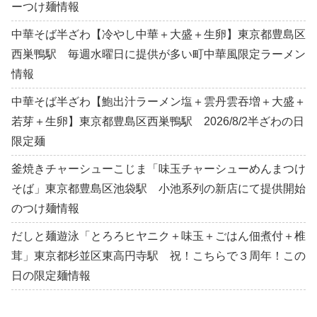
ーつけ麺情報
中華そば半ざわ【冷やし中華＋大盛＋生卵】東京都豊島区
西巣鴨駅 毎週水曜日に提供が多い町中華風限定ラーメン
情報
中華そば半ざわ【鮑出汁ラーメン塩＋雲丹雲吞増＋大盛＋
若芽＋生卵】東京都豊島区西巣鴨駅 2026/8/2半ざわの日
限定麺
釜焼きチャーシューこじま「味玉チャーシューめんまつけ
そば」東京都豊島区池袋駅 小池系列の新店にて提供開始
のつけ麺情報
だしと麺遊泳「とろろヒヤニク＋味玉＋ごはん佃煮付＋椎
茸」東京都杉並区東高円寺駅 祝！こちらで３周年！この
日の限定麺情報