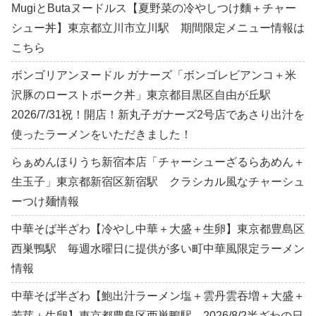
MugiとButaヌードルス【夏野菜の冷やしつけ麵＋チャー
シュー丼】東京都立川市立川駅 期間限定メニュー情報は
こちら
ボンゴリアンヌードル ガナーズ「ボンゴレビアンコ＋米
沢豚のローストポーク丼」東京都目黒区自由が丘駅
2026/7/31祝！開店！新丸子ガナーズ2号店であさり出汁を
使ったラーメンをいただきました！
らぁめんほりうち新宿本店「チャーシューざるらあめん＋
生玉子」東京都新宿区新宿駅 クラシカル風なチャーシュ
ーつけ麺情報
中華そば半ざわ【冷やし中華＋大盛＋生卵】東京都豊島区
西巣鴨駅 毎週水曜日に提供が多い町中華風限定ラーメン
情報
中華そば半ざわ【鮑出汁ラーメン塩＋雲丹雲吞増＋大盛＋
若芽＋生卵】東京都豊島区西巣鴨駅 2026/8/2半ざわの日