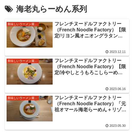
海老丸らーめん系列
フレンチヌードルファクトリー
美味しいラーメン屋さん
（French Noodle Factory）【限
定/リヨン風オニオングラタンら
ーめん】＠東京都文京区後楽園
駅 限定ラーメン。ベースのオニ
2023.12.11
オンスープだけでも美味しいので
すが味変要素アリの美味しい限定
フレンチヌードルファクトリー
美味しいラーメン屋さん
をいただきました。
（French Noodle Factory）【限
定/冷やしとうもろこしらーめん
＋豚肉ケイジャンスパイスリゾッ
ト】＠東京都文京区後楽園駅 海
2023.06.16
老丸さんの系列店にて初提供の美
味しい限定ラーメンをいただいて
フレンチヌードルファクトリー
美味しいラーメン屋さん
きました。
（French Noodle Factory）「元
祖オマール海老らーめん＋リゾッ
ト（おすすめ元祖セット）」＠東
京都文京区後楽園駅 海老丸さん
2023.05.30
の姉妹店にて基本の美味しいラー
メンとリゾットセットをいただき