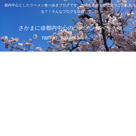
都内中心としたラーメン食べ歩きブログです。他にも気持ち役に立つこともあ
る？！そんなブログを目指して。
さかまに@都内中心のラーメン食べ歩き＠
ramen_sakamani