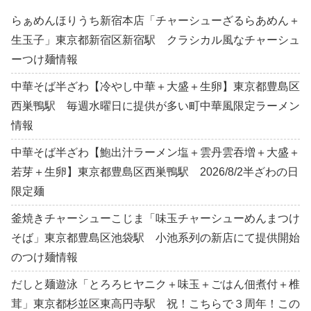
らぁめんほりうち新宿本店「チャーシューざるらあめん＋
生玉子」東京都新宿区新宿駅 クラシカル風なチャーシュ
ーつけ麺情報
中華そば半ざわ【冷やし中華＋大盛＋生卵】東京都豊島区
西巣鴨駅 毎週水曜日に提供が多い町中華風限定ラーメン
情報
中華そば半ざわ【鮑出汁ラーメン塩＋雲丹雲吞増＋大盛＋
若芽＋生卵】東京都豊島区西巣鴨駅 2026/8/2半ざわの日
限定麺
釜焼きチャーシューこじま「味玉チャーシューめんまつけ
そば」東京都豊島区池袋駅 小池系列の新店にて提供開始
のつけ麺情報
だしと麺遊泳「とろろヒヤニク＋味玉＋ごはん佃煮付＋椎
茸」東京都杉並区東高円寺駅 祝！こちらで３周年！この