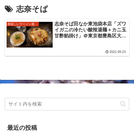
志奈そば
志奈そば田なか東池袋本店「ズワ
美味しいラーメン屋さん
イガニの冷たい酸辣湯麺＋カニ玉
甘酢餡掛け」＠東京都豊島区大
塚/向原駅 2021年9月の限定麺。
カニの旨味が広がる酸味辛味を感
2021.09.23
じるとろみある冷たいスープが抜
群に美味しい限定をいただきまし
た。
最近の投稿