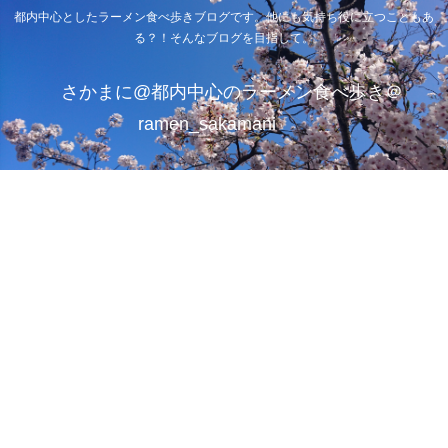
都内中心としたラーメン食べ歩きブログです。他にも気持ち役に立つこともあ
る？！そんなブログを目指して。
さかまに@都内中心のラーメン食べ歩き＠
ramen_sakamani