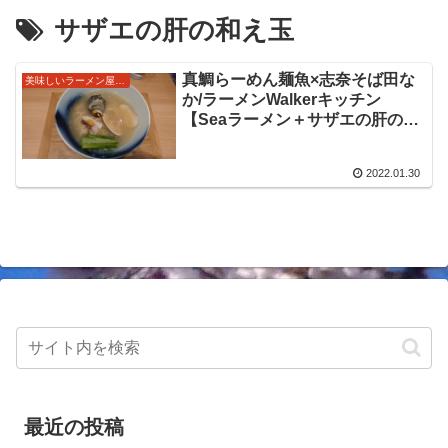
サザエの肝の和え玉
真鯛らーめん麺魚×志奈そば田な
美味しいラーメン屋さん
か/ラーメンWalkerキッチン
【Seaラーメン＋サザエの肝の和
え玉】＠埼玉県所沢市東所沢駅
麺魚×田なかのコラボメニュー。
2022.01.30
鯛・さざえ・ハマグリを使ったふ
くよかすぎる美味しい限定をいた
だきました
最近の投稿