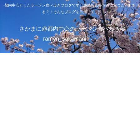
都内中心としたラーメン食べ歩きブログです。他にも気持ち役に立つこともあ
る？！そんなブログを目指して。
さかまに@都内中心のラーメン食べ歩き＠
ramen_sakamani