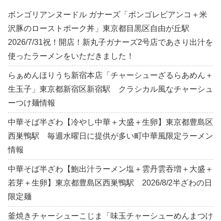
ボンゴリアンヌードル ガナーズ「ボンゴレビアンコ＋米
沢豚のローストポーク丼」東京都目黒区自由が丘駅
2026/7/31祝！開店！新丸子ガナーズ2号店であさり出汁を
使ったラーメンをいただきました！
らぁめんほりうち新宿本店「チャーシューざるらあめん＋
生玉子」東京都新宿区新宿駅 クラシカル風なチャーシュ
ーつけ麺情報
中華そば半ざわ【冷やし中華＋大盛＋生卵】東京都豊島区
西巣鴨駅 毎週水曜日に提供が多い町中華風限定ラーメン
情報
中華そば半ざわ【鮑出汁ラーメン塩＋雲丹雲吞増＋大盛＋
若芽＋生卵】東京都豊島区西巣鴨駅 2026/8/2半ざわの日
限定麺
釜焼きチャーシューこじま「味玉チャーシューめんまつけ