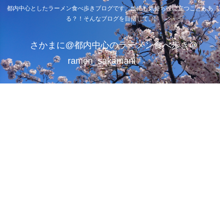
都内中心としたラーメン食べ歩きブログです。他にも気持ち役に立つこともあ
る？！そんなブログを目指して。
さかまに@都内中心のラーメン食べ歩き＠
ramen_sakamani