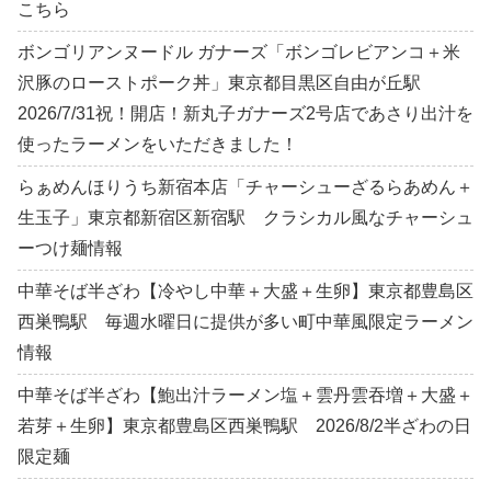
こちら
ボンゴリアンヌードル ガナーズ「ボンゴレビアンコ＋米
沢豚のローストポーク丼」東京都目黒区自由が丘駅
2026/7/31祝！開店！新丸子ガナーズ2号店であさり出汁を
使ったラーメンをいただきました！
らぁめんほりうち新宿本店「チャーシューざるらあめん＋
生玉子」東京都新宿区新宿駅 クラシカル風なチャーシュ
ーつけ麺情報
中華そば半ざわ【冷やし中華＋大盛＋生卵】東京都豊島区
西巣鴨駅 毎週水曜日に提供が多い町中華風限定ラーメン
情報
中華そば半ざわ【鮑出汁ラーメン塩＋雲丹雲吞増＋大盛＋
若芽＋生卵】東京都豊島区西巣鴨駅 2026/8/2半ざわの日
限定麺