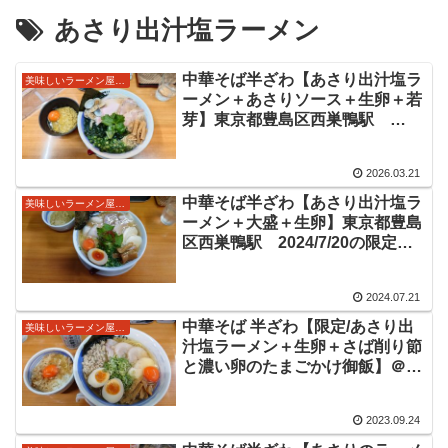
あさり出汁塩ラーメン
中華そば半ざわ【あさり出汁塩ラ
美味しいラーメン屋さん
ーメン＋あさりソース＋生卵＋若
芽】東京都豊島区西巣鴨駅
2026/3/20の限定麺情報
2026.03.21
中華そば半ざわ【あさり出汁塩ラ
美味しいラーメン屋さん
ーメン＋大盛＋生卵】東京都豊島
区西巣鴨駅 2024/7/20の限定あ
さり出汁ラーメン情報
2024.07.21
中華そば 半ざわ【限定/あさり出
美味しいラーメン屋さん
汁塩ラーメン＋生卵＋さば削り節
と濃い卵のたまごかけ御飯】＠東
京都豊島区西巣鴨駅 久々訪問で
すがやはり半ざわさんの貝限定は
2023.09.24
個人的ドストライクでウマイ。あ
さりの旨味染み渡る美味しい塩ラ