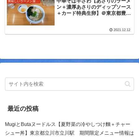
中華そば半ざわ【あさりのラーメ
美味しいラーメン屋さん
ーメンをいただきました。
ン＋濃厚あさりのディップソース
＋カード特典生卵】＠東京都豊島
区西巣鴨駅 2021/12/12の限定メ
ニュー。あさりの旨味３段ロケッ
2021.12.12
ト！あさりの美味しさを堪能でき
る美味しい限定をいただきまし
た。
最近の投稿
MugiとButaヌードルス【夏野菜の冷やしつけ麵＋チャー
シュー丼】東京都立川市立川駅 期間限定メニュー情報は