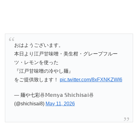
おはようございます。
本日より江戸甘味噌・美生柑・グレープフルー
ツ・レモンを使った
『江戸甘味噌の冷やし麺』
をご提供致します！
pic.twitter.com/8xFXNKZWI6
— 麺や七彩🍜𝕄𝕖𝕟𝕪𝕒 𝕊𝕙𝕚𝕔𝕙𝕚𝕤𝕒𝕚🍜
(@shichisai8)
May 11, 2026