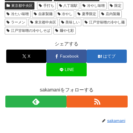
東京都中央区
手打ち
八丁堀駅
冷やし味噌
限定
冷たい味噌
自家製麺
冷やし
夏季限定
店内製麺
ラーメン
東京都中央区
美味しい
江戸甘味噌の冷やし麺
江戸甘味噌の冷やしそば
麺や七彩
シェアする
X
Facebook
はてブ
LINE
sakamaniをフォローする
sakamani