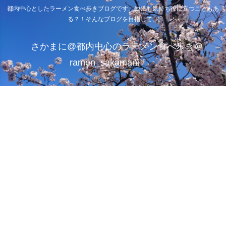
都内中心としたラーメン食べ歩きブログです。他にも気持ち役に立つこともあ
る？！そんなブログを目指して。
さかまに@都内中心のラーメン食べ歩き＠
ramen_sakamani