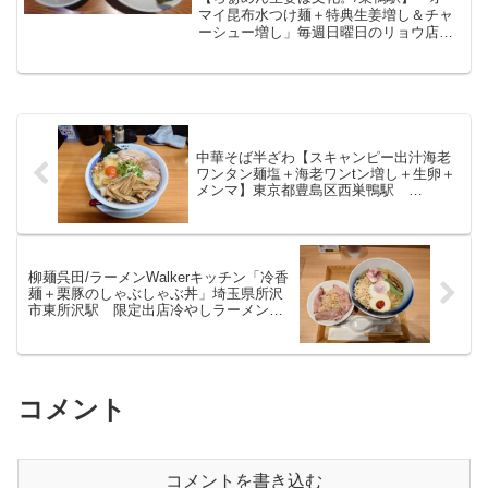
ニュー。少し強めでキレがある醤
マイ昆布水つけ麺＋特典生姜増し＆チャ
ーシュー増し」毎週日曜日のリョウ店長
油スープに昆布水に浸かった細め
の限定メニュー。今週は昆布水つけ麺。
の麺が美味しいつけ麺をいただい
少し強めでキレがある鶏の醤油スープに
てきました。
昆布水に浸かった細めの麺が美味しいつ
け麺をいただいてきまし...
中華そば半ざわ【スキャンピー出汁海老
ワンタン麺塩＋海老ワンtン増し＋生卵＋
メンマ】東京都豊島区西巣鴨駅
2026/5/31の限定は海老出汁に海老ワンタ
ンのラーメン情報
柳麺呉田/ラーメンWalkerキッチン「冷香
麺＋栗豚のしゃぶしゃぶ丼」埼玉県所沢
市東所沢駅 限定出店冷やしラーメン情
報
コメント
コメントを書き込む