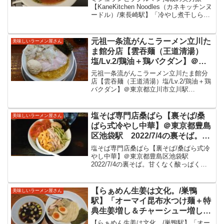
らぁめん＋特製トッピング」カネ
【KaneKitchen Noodles（カネキッチンヌ
ードル）/東長崎駅】「冷やし煮干しらぁ
キッチンさんの限定メニューの冷
めん＋特製トッピング」カネキッチンさ
やしラーメンをいただいてきまし
んの限定メニューの冷やしラーメンをい
た！
ただいてきました！西武池袋線東長崎駅
元祖一条流がんこラーメン立川た
美味しいラーメン屋さん
ほど...
ま館分店【雲吞麺（王道清湯）
塩/Lv.2/鶏油＋鶏バクダン】＠東
京都立川市立川駅 2023/11/11に
元祖一条流がんこラーメン立川たま館分
提供の限定を塩で。染み渡る美味
店【雲吞麺（王道清湯）塩/Lv.2/鶏油＋鶏
バクダン】＠東京都立川市立川駅
さのスープにギュッと詰まったわ
2023/11/11に提供の限定を塩で。染み渡
んたんが美味しいラーメンをいた
る美味さのスープにギュッと詰まったわ
だきました。
んたんが美味しいラーメンをいただきま
塩そば専門店桑ばら【裏そば/桑
美味しいラーメン屋さん
した。元祖一...
ばら式冷やし中華】＠東京都豊島
区池袋駅 2022/7/4の裏そば。甘
くなく酸っぱくない冷やし中華と
塩そば専門店桑ばら【裏そば/桑ばら式冷
告知があり注文。白湯にトマトな
やし中華】＠東京都豊島区池袋駅
2022/7/4の裏そば。甘くなく酸っぱくな
どと言うタレが旨味ふくよかに美
い冷やし中華と告知があり注文。白湯に
味しい冷やし中華をいただきまし
トマトなどと言うタレが旨味ふくよかに
た。
美味しい冷やし中華をいただきました。
【らぁめん生姜は文化。/巣鴨
美味しいラーメン屋さん
塩そば専門店桑ばら池...
駅】「オーマイ昆布水つけ麺＋特
典生姜増し＆チャーシュー増し」
毎週日曜日のリョウ店長の限定メ
【らぁめん生姜は文化。/巣鴨駅】「オー