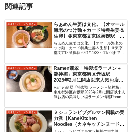
関連記事
らぁめん生姜は文化。【オマール
美味しいラーメン屋さん
海老のつけ麺＋カード特典生姜＆
生卵】＠東京都文京区巣鴨駅
2021/11/22～11/28まで提供予定
らぁめん生姜は文化。【オマール海老の
の限定麺。オマール海老の旨味が
つけ麺＋カード特典生姜＆生卵】＠東京
都文京区巣鴨駅2021/11/22～11/28まで提
ふくよかに感じる美味しいつけ麺
供予定の限定麺。オマール海老の旨味が
をいただきました。
ふくよかに感じる美味しいつけ麺をいた
だきました。らぁめん生姜は文化。２０
Ramen翡翠「特製塩ラーメン＋
美味しいラーメン屋さん
１８年に...
龍神梅」東京都港区赤坂駅
2025年2月に開店以来人気お店の
美味しい塩ラーメン情報
Ramen翡翠「特製塩ラーメン＋龍神梅」
東京都港区赤坂駅2025年2月に開店以来人
気お店の美味しい塩ラーメン情報Ramen
翡翠2025年2月8日に開店し以来人気のお
店ですね。SNSの説明にて「自家製麺、
地鶏メインの無化調スープ、添加物はか
ミシュランビブグルマン掲載の実
美味しいラーメン屋さん
ん...
力派【KaneKitchen
Noodles（カネキッチンヌード
ル）/東長崎駅】「冷やし煮干し
ミシュランビブグルマン掲載の実力派