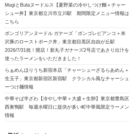
MugiとButaヌードルス【夏野菜の冷やしつけ麵＋チャー
シュー丼】東京都立川市立川駅 期間限定メニュー情報は
こちら
ボンゴリアンヌードル ガナーズ「ボンゴレビアンコ＋米
沢豚のローストポーク丼」東京都目黒区自由が丘駅
2026/7/31祝！開店！新丸子ガナーズ2号店であさり出汁を
使ったラーメンをいただきました！
らぁめんほりうち新宿本店「チャーシューざるらあめん＋
生玉子」東京都新宿区新宿駅 クラシカル風なチャーシュ
ーつけ麺情報
中華そば半ざわ【冷やし中華＋大盛＋生卵】東京都豊島区
西巣鴨駅 毎週水曜日に提供が多い町中華風限定ラーメン
情報