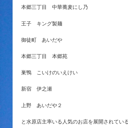
本郷三丁目 中華蕎麦にし乃
王子 キング製麺
御徒町 あいだや
本郷三丁目 本郷苑
巣鴨 こいけのいえけい
新宿 伊之瀬
上野 あいだや２
と水原店主率いる人気のお店を展開されてい