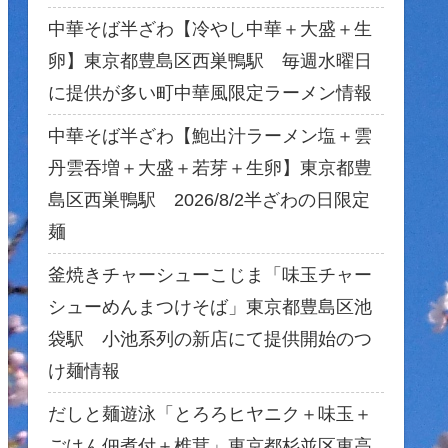
中華そば半ざわ【冷やし中華＋大盛＋生
卵】東京都豊島区西巣鴨駅 毎週水曜日
に提供が多い町中華風限定ラーメン情報
中華そば半ざわ【鮑出汁ラーメン塩＋雲
丹雲吞増＋大盛＋若芽＋生卵】東京都豊
島区西巣鴨駅 2026/8/2半ざわの日限定
麺
釜焼きチャーシューこじま「味玉チャー
シューめんまつけそば」東京都豊島区池
袋駅 小池系列の新店にて提供開始のつ
け麺情報
だしと麺遊泳「とろろヒヤニク＋味玉＋
ごはん佃煮付＋椎茸」東京都杉並区東高