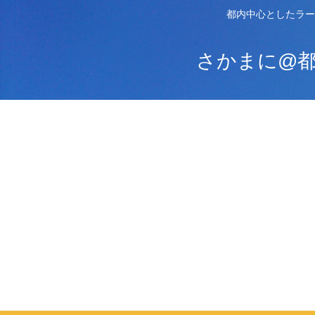
都内中心としたラー
さかまに@都内