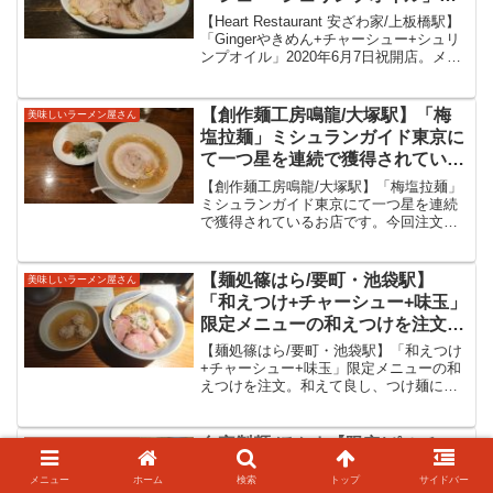
2020年6月7日祝開店。メニュー
【Heart Restaurant 安ざわ家/上板橋駅】
を一新しリニューアル。美味しい
「Gingerやきめん+チャーシュー+シュリ
ンプオイル」2020年6月7日祝開店。メニ
新メニューの焼きめんをいただい
ューを一新しリニューアル。美味しい新
てきました。
メニューの焼きめんをいただいてきまし
た。【Heart Rest...
【創作麺工房鳴龍/大塚駅】「梅
美味しいラーメン屋さん
塩拉麺」ミシュランガイド東京に
て一つ星を連続で獲得されている
お店です。今回注文の梅塩拉麺は
【創作麺工房鳴龍/大塚駅】「梅塩拉麺」
塩拉麺に加え別皿で薬味が提供さ
ミシュランガイド東京にて一つ星を連続
で獲得されているお店です。今回注文の
れます。旨味が重なり非常に美味
梅塩拉麺は塩拉麺に加え別皿で薬味が提
しい塩ラーメンをいただきまし
供されます。旨味が重なり非常に美味し
た。
い塩ラーメンをいただきました。【創作
【麺処篠はら/要町・池袋駅】
美味しいラーメン屋さん
麺工房鳴龍/大塚駅】ミ...
「和えつけ+チャーシュー+味玉」
限定メニューの和えつけを注文。
和えて良し、つけ麺にしても良
【麺処篠はら/要町・池袋駅】「和えつけ
し、ラーメンにしても良し。一品
+チャーシュー+味玉」限定メニューの和
えつけを注文。和えて良し、つけ麺にし
で何度も美味しい限定メニューを
ても良し、ラーメンにしても良し。一品
いただいてきました。
で何度も美味しい限定メニューをいただ
いてきました。【麺処篠はら/要町・池袋
自家製麺 ほんま【限定/ポルチー
美味しいラーメン屋さん
駅】池袋駅と要町駅...
ニ香る４種きのこのらーめん
メニュー
ホーム
検索
トップ
サイドバー
（塩）】東京都文京区駒込駅 新