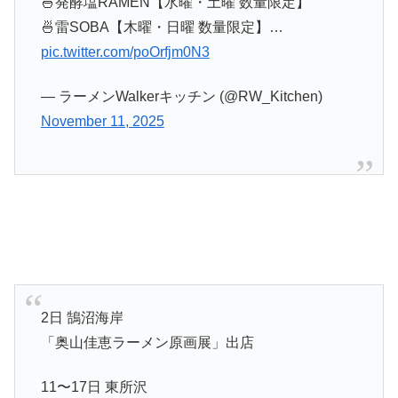
🍜発酵塩RAMEN【水曜・土曜 数量限定】
🍜雷SOBA【木曜・日曜 数量限定】…
pic.twitter.com/poOrfjm0N3
— ラーメンWalkerキッチン (@RW_Kitchen)
November 11, 2025
2日 鵠沼海岸
「奥山佳恵ラーメン原画展」出店
11〜17日 東所沢