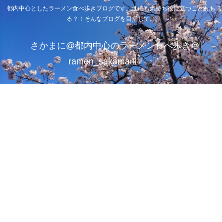
都内中心としたラーメン食べ歩きブログです。他にも気持ち役に立つこともあ
る？！そんなブログを目指して。
さかまに@都内中心のラーメン食べ歩き＠
ramen_sakamani