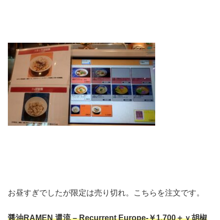
お昼すぎでしたが限定は売り切れ。こちらを注文です。
醤油RAMEN 還流 – Recurrent Europe-￥1,700＋ｖ胡椒