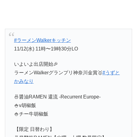
#ラーメンWalkerキッチン
11/12(水) 11時〜19時30分LO
いよいよ出店開始🎉
ラーメンWalkerグランプリ神奈川金賞🥇
#うずと
かみなり
🍜醤油RAMEN 還流 -Recurrent Europe-
🍚v胡椒飯
🍚チー牛胡椒飯
【限定 日替わり】