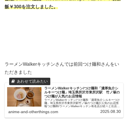
飯￥300を注文しました。
ラーメンWalkerキッチンさんでは前回つけ麺和さんをい
ただきました
ラーメンWalkerキッチン/つけ麺和「濃厚魚介シ
ルキーつけ麺」埼玉県所沢市東所沢駅 竹ノ塚の
つけ麺が人気のお店情報
ラーメンWalkerキッチン/つけ麺和「濃厚魚介シルキーつけ
麺」埼玉県所沢市東所沢駅竹ノ塚のつけ麺が人気のお店情
報つけ麵和/ラーメンWalkerキッチン有名店が続々と出店し
様々なラーメンを提供中のラーメンWalkerキッチン。２０
2025.08.30
anime-and-otherthings.com
２０年に東...