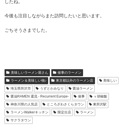
したね。
今後も注目しながらまた訪問したいと思います。
ごちそうさまでした。
美味しいラーメン屋さん
催事のラーメン
ラーメン＆美味しい物♪
東京都以外のラーメン店
美味しい
埼玉県所沢市
うずとかみなり
醤油ラーメン
醤油RAMEN 還流 - Recurrent Europe-
催事
ｖ胡椒飯
神奈川県の人気店
ところざわさくらタウン
東所沢駅
ラーメンWalkerキッチン
限定出店
ラーメン
サクラタウン